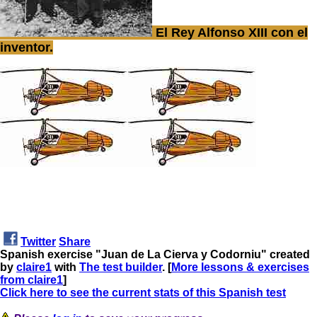
El Rey Alfonso XIII con el
inventor.
Twitter
Share
Spanish exercise "Juan de La Cierva y Codorniu" created
by
claire1
with
The test builder
. [
More lessons & exercises
from claire1
]
Click here to see the current stats of this Spanish test