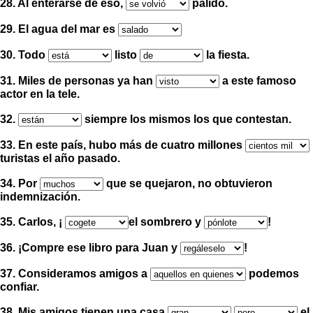
28. Al enterarse de eso,
pálido.
29. El agua del mar es
30. Todo
listo
la fiesta.
31. Miles de personas ya han
a este famoso
actor en la tele.
32.
siempre los mismos los que contestan.
33. En este país, hubo más de cuatro millones
turistas el año pasado.
34. Por
que se quejaron, no obtuvieron
indemnización.
35. Carlos,
¡
el sombrero
y
!
36.
¡
Compre ese libro para Juan y
!
37. Consideramos amigos a
podemos
confiar.
38. Mis amigos tienen una casa
el