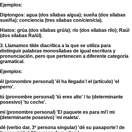
Ejemplos:
Diptongos: ag
ua
(dos sílabas a/gua); s
ue
ña (dos sílabas
sue/ña); conc
ie
nc
ia
(tres sílabas con/cien/cia).
Hiatos: gr
úa
(dos sílabas grú/a); r
ío
(dos sílabas rí/o); R
aú
l
(dos sílabas Ra/úl).
3.
Llamamos
tilde diacrítica
a la que se utiliza para
distinguir palabras monosílabas de igual escritura y
pronunciación, pero que pertenecen a diferente categoría
gramatical.
Ejemplos:
él
(pronombre personal) 'él ha llegado'/
el
(artículo) 'el
perro'.
tú
(pronombre personal) 'tú eres alto' /
tu
(determinante
posesivo) 'tu coche'.
mí
(pronombre personal) 'El paquete es para mí'/
mi
(determinante posesivo) 'mi maleta'.
dé
(verbo dar, 3ª persona singular) 'dé su pasaporte'/
de