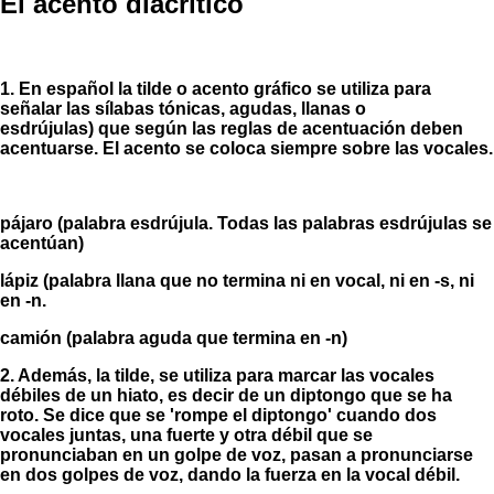
El acento diacrítico
1.
En español la
tilde
o
acento gráfico
se utiliza para
señalar las sílabas tónicas, agudas, llanas o
esdrújulas) que según las reglas de acentuación deben
acentuarse. El acento se coloca siempre sobre las vocales.
pá
jaro (palabra esdrújula. Todas las palabras esdrújulas se
acentúan)
lá
piz (palabra llana que no termina ni en vocal, ni en -s, ni
en -n.
ca
mión
(palabra aguda que termina en -n)
2.
Además, la tilde, se utiliza para marcar las vocales
débiles de un
hiato
, es decir de un
diptongo
que se ha
roto. Se dice que se 'rompe el diptongo' cuando dos
vocales juntas, una fuerte y otra débil que se
pronunciaban en un golpe de voz, pasan a pronunciarse
en dos golpes de voz, dando la fuerza en la vocal débil.