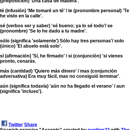
(preposición) 'Una casa de madera'.
té
(infusión) 'Me tomaré un té' /
te
(pronombre personal) 'Te
he visto en la calle'.
sé
(verbos ser y saber) 'sé bueno; ya lo sé todo'/
se
(pronombre) 'Se lo he dado a tu madre'.
sólo
(significa 'solamente') Sólo hay tres personas'/
solo
(único) 'El abuelo está solo'.
sí
(afirmación) 'Sí, he firmado' /
si
(conjunción) 'si vienes
pronto, cenarás.
más
(cantidad) 'Quiero más dinero' /
mas
(conjunción
adversativa) Era muy fácil, mas no consiguió terminar'.
aún
(significa todavía) 'aún no ha llegado el verano' /
aun
(significa 'incluso').
Twitter
Share
Spanish exercise "Accents" created by
gardien22
with
The