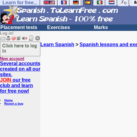
Learn for free...
Placement tests
Exercises
Marks
Log in!
Learn Spanish
>
Spanish lessons and exe
Click here to log
in
New account
Several accounts
created on all our
sites.
JOIN
our free
club and learn
for free now!
Home
Report a bug