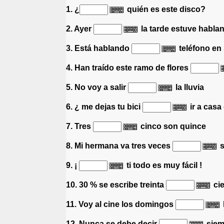
1. ¿
quién es este disco?
2. Ayer
la tarde estuve habla
3. Está hablando
teléfono en
4. Han traído este ramo de flores
5. No voy a salir
la lluvia
6. ¿ me dejas tu bici
ir a casa
7. Tres
cinco son quince
8. Mi hermana va tres veces
s
9.
¡
ti todo es muy fácil
!
10. 30 % se escribe treinta
ci
11. Voy al cine los domingos
12. Nunca se debe decir
siem