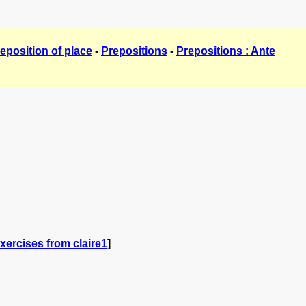
eposition of place
-
Prepositions
-
Prepositions : Ante
xercises from claire1
]