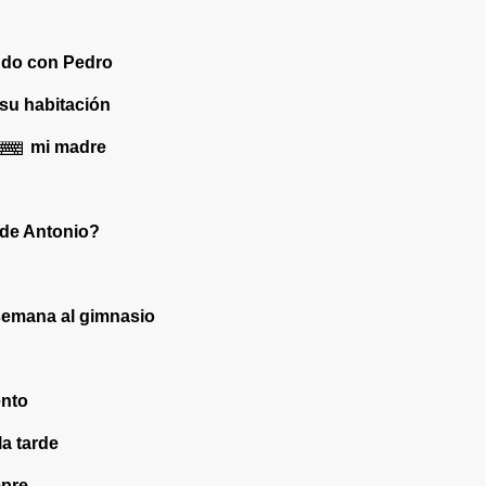
ndo con Pedro
 su habitación
mi madre
 de Antonio?
emana al gimnasio
ento
la tarde
pre