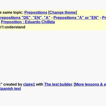
he same topic:
Prepositions
[
Change theme
]
repositions "DE", "EN", "A"
-
Prepositions "A" or "EN"
-
Pr
-
Preposition : Eduardo Chillida
't understand
a" created by
claire1
with
The test builder
. [
More lessons & e
 Spanish test