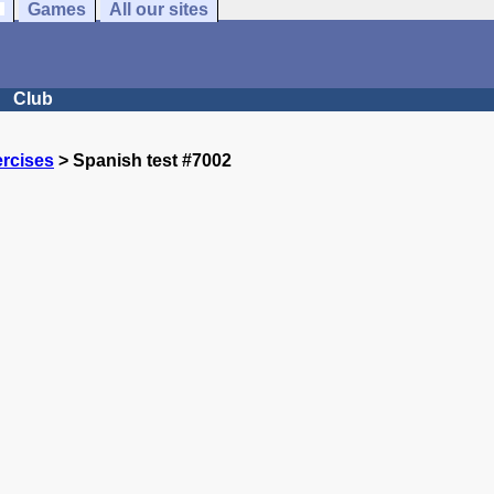
Games
All our sites
Club
rcises
> Spanish test #7002