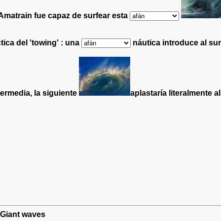
n Amatrain fue capaz de surfear esta
tica del 'towing' : una
náutica introduce al surf
termedia, la siguiente
aplastaría literalmente a
: Giant waves