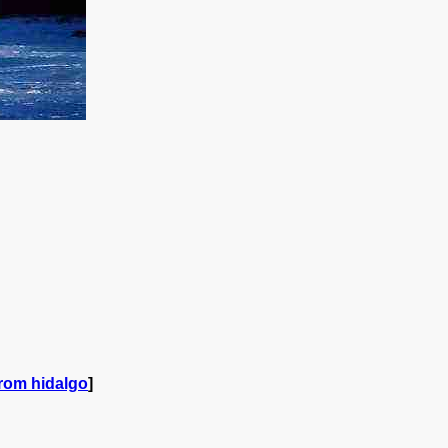
from hidalgo
]