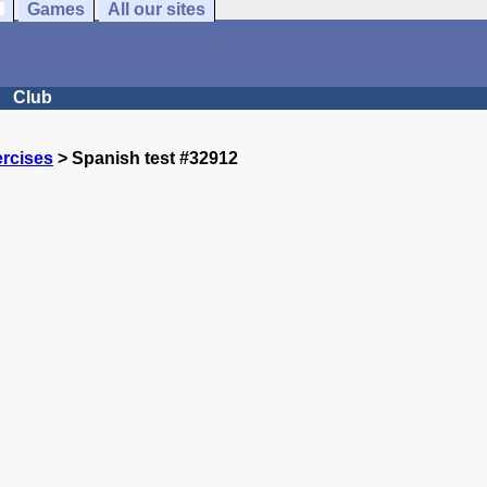
Games
All our sites
Club
rcises
> Spanish test #32912