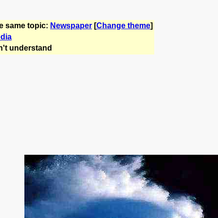
he same topic:
Newspaper
[
Change theme
]
dia
't understand