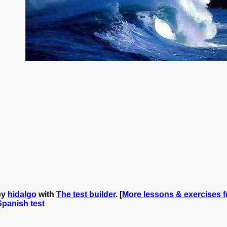
by
hidalgo
with
The test builder
. [
More lessons & exercises 
 Spanish test