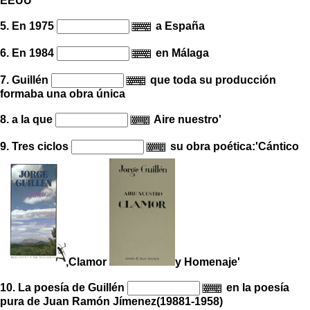
EEUU
5. En 1975
a España
6. En 1984
en Málaga
7. Guillén
que toda su producción
formaba una obra única
8. a la que
Aire nuestro'
9. Tres ciclos
su obra poética:'Cántico
,Clamor
y Homenaje'
10. La poesía de Guillén
en la poesía
pura de Juan Ramón Jímenez(19881-1958)