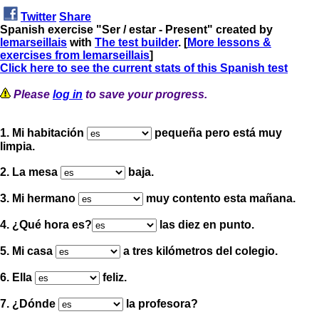
Twitter
Share
Spanish exercise "Ser / estar - Present" created by
lemarseillais
with
The test builder
. [
More lessons &
exercises from lemarseillais
]
Click here to see the current stats of this Spanish test
Please
log in
to save your progress.
1. Mi habitación
pequeña pero está muy
limpia.
2. La mesa
baja.
3. Mi hermano
muy contento esta mañana.
4. ¿Qué hora es?
las diez en punto.
5. Mi casa
a tres kilómetros del colegio.
6. Ella
feliz.
7. ¿Dónde
la profesora?