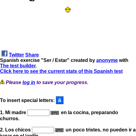
Twitter
Share
Spanish exercise "Ser / Estar" created by
anonyme
with
The test builder
.
Click here to see the current stats of this Spanish test
Please
log in
to save your progress.
To insert special letters:
1. Mi madre
en la cocina, preparando
churros.
2. Los chicos
un poco tristes, no pueden ir a
jugar en el jardín.