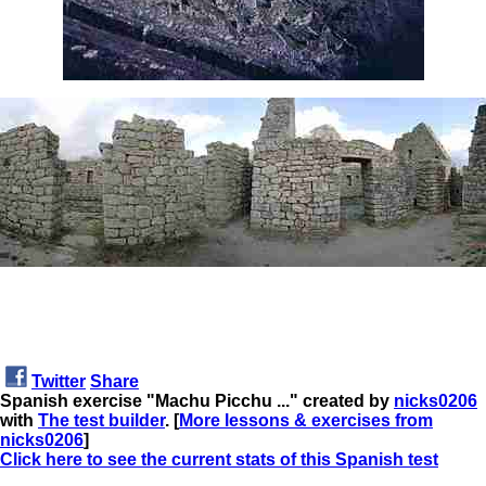
Twitter
Share
Spanish exercise "Machu Picchu ..." created by
nicks0206
with
The test builder
. [
More lessons & exercises from
nicks0206
]
Click here to see the current stats of this Spanish test