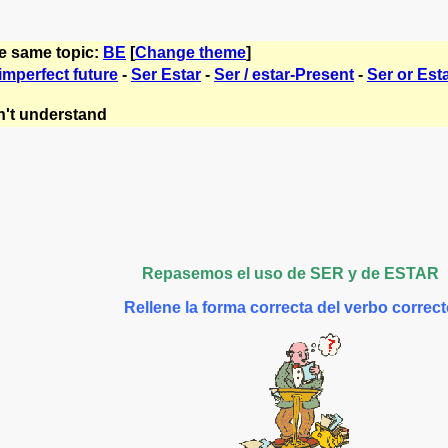
he same topic:
BE
[
Change theme
]
imperfect future
-
Ser Estar
-
Ser / estar-Present
-
Ser or Est
't understand
Repasemos el uso de SER y de ESTAR
Rellene la forma correcta del verbo correc