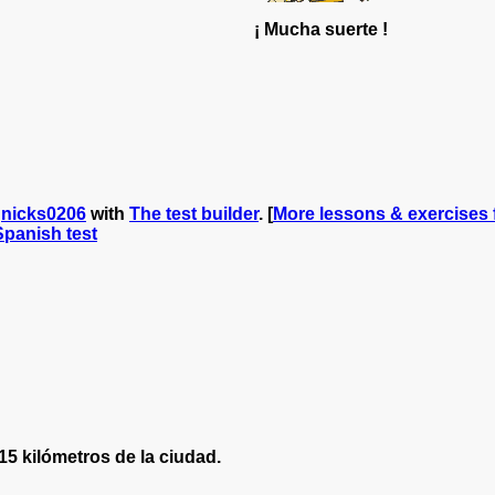
¡ Mucha suerte !
y
nicks0206
with
The test builder
. [
More lessons & exercises
 Spanish test
15 kilómetros de la ciudad.