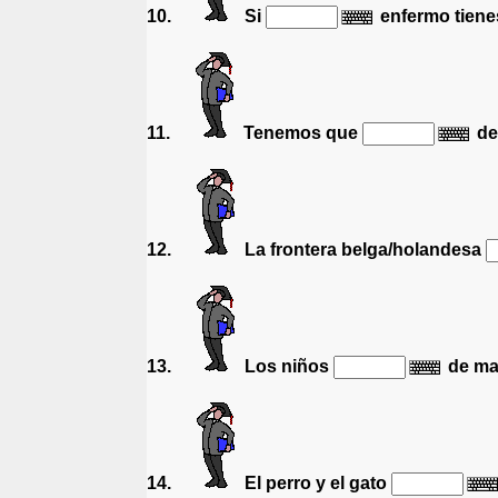
10.
Si
enfermo tiene
11.
Tenemos que
de 
12.
La frontera belga/holandesa
13.
Los niños
de mal
14.
El perro y el gato