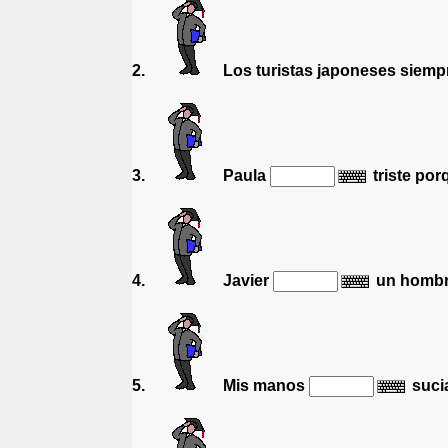
2.
Los turistas japoneses siem
3.
Paula
triste por
4.
Javier
un hombre
5.
Mis manos
sucia