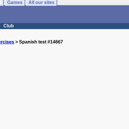
Games
All our sites
Club
rcises
> Spanish test #14667