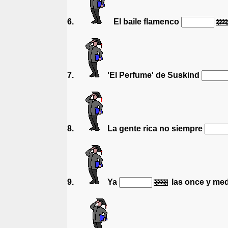
6.
El baile flamenco
7.
'El Perfume' de Suskind
8.
La gente rica no siempre
9.
Ya
las once y med