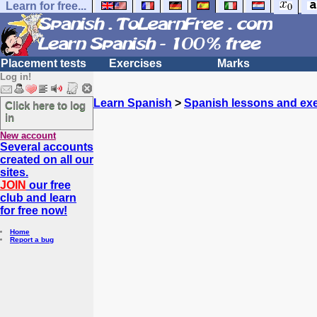
Learn for free...
Placement tests
Exercises
Marks
Log in!
Learn Spanish
>
Spanish lessons and exe
Click here to log
in
New account
Several accounts
created on all our
sites.
JOIN
our free
club and learn
for free now!
Home
Report a bug