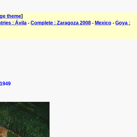
ge theme
]
ries : Ávila
-
Complete : Zaragoza 2008
-
Mexico
-
Goya :
1949