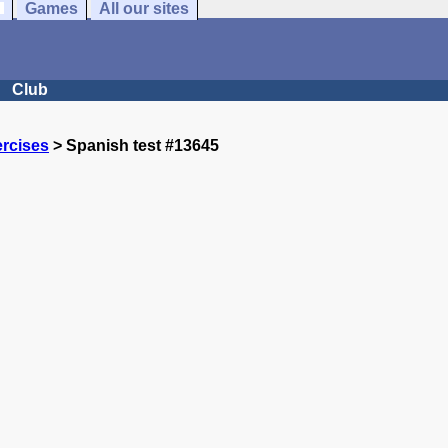
Games
All our sites
Club
rcises
> Spanish test #13645