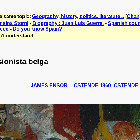
he same topic:
Geography, history, politics, literature...
[
Chan
nsina Storni
-
Biography : Juan Luis Guerra.
-
Spanish count
reco
-
Do you know Spain?
't understand
sionista belga
JAMES ENSOR OSTENDE 1860- OSTENDE 