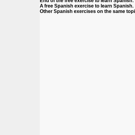
End of the free exercise to learn Spanish
A free Spanish exercise to learn Spanish.
Other Spanish exercises on the same topi