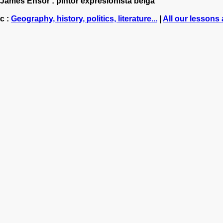
: James Ensor : pintor expresionista belga
c :
Geography, history, politics, literature...
|
All our lessons