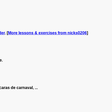
der
. [
More lessons & exercises from nicks0206
]
e.
ras de carnaval, ...