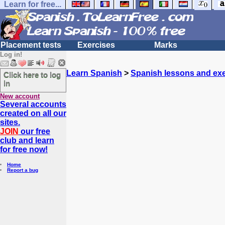
Learn for free...
Placement tests
Exercises
Marks
Log in!
Learn Spanish
>
Spanish lessons and exe
Click here to log
in
New account
Several accounts
created on all our
sites.
JOIN
our free
club and learn
for free now!
Home
Report a bug