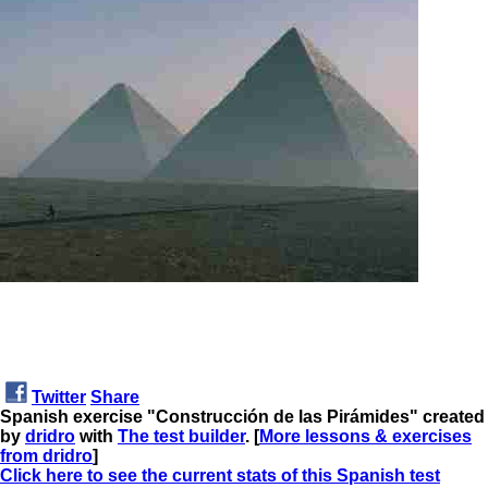
Twitter
Share
Spanish exercise "Construcción de las Pirámides" created
by
dridro
with
The test builder
. [
More lessons & exercises
from dridro
]
Click here to see the current stats of this Spanish test