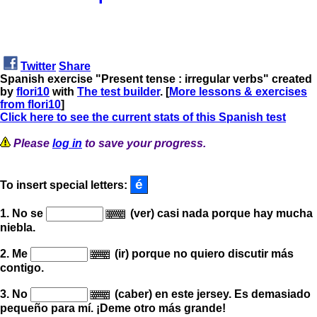
Twitter
Share
Spanish exercise "Present tense : irregular verbs" created
by
flori10
with
The test builder
. [
More lessons & exercises
from flori10
]
Click here to see the current stats of this Spanish test
Please
log in
to save your progress.
To insert special letters:
1. No se
(ver) casi nada porque hay mucha
niebla.
2. Me
(ir) porque no quiero discutir más
contigo.
3. No
(caber) en este jersey. Es demasiado
pequeño para mí.
¡
Deme otro más grande
!