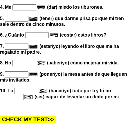
4. Me
(dar) miedo los tiburones.
5.
(tener) que darme prisa porque mi tren
sale dentro de cinco minutos.
6. ¿Cuánto
(costar) estos libros?
7.
(estar/yo) leyendo el libro que me ha
regalado mi padre.
8. No
(saber/yo) cómo mejorar mi vida.
9.
(poner/yo) la mesa antes de que lleguen
mis invitados.
10. Lo
(hacer/yo) todo por ti
y tú no
(ser) capaz de levantar un dedo por mí.