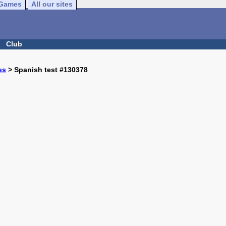
Games
All our sites
Club
es
> Spanish test #130378