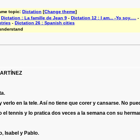
ame topic:
Dictation
[
Change theme
]
-
Dictation : La famille de Jean 9
-
Dictation 12 : I am... -Yo soy.....
tries
-
Dictation 26 : Spanish cities
understand
ARTÍNEZ
ta
.
y
verlo
en
la
tele
.
Así
no
tiene
que
corer
y
cansarse
.
No
pue
o
el
tennis
y
lo
pratica
dos
veces
a
la
semana
con
su
herma
o
,
Isabel
y
Pablo
.