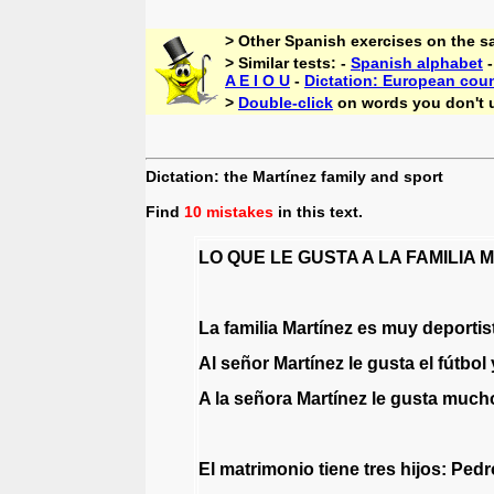
> Other Spanish exercises on the s
> Similar tests: -
Spanish alphabet
A E I O U
-
Dictation: European coun
>
Double-click
on words you don't 
Dictation: the Martínez family and sport
Find
10 mistakes
in this text.
LO
QUE
LE
GUSTA
A
LA
FAMILIA
M
La
familia
Martínez
es
muy
deportis
Al
señor
Martínez
le
gusta
el
fútbol
A
la
señora
Martínez
le
gusta
much
El
matrimonio
tiene
tres
hijos:
Pedr