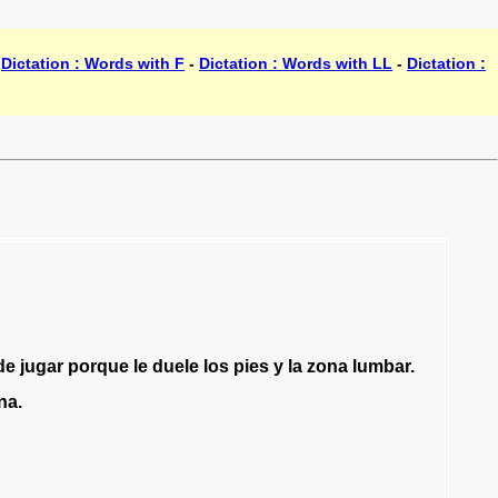
-
Dictation : Words with F
-
Dictation : Words with LL
-
Dictation :
de
jugar
porque
le
duele
los
pies
y
la
zona
lumbar
.
na
.