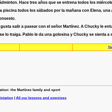
ádminton
.
Hace
tres
años
que
se
entrena
todos
los
miércol
la
piscina
todos
los
sábados
por
la
mañana
con
Elena
,
una
onsesto
.
gusta
salir
a
pasear
con
el
señor
Martínez
.
A
Chucky
le
ent
se
lo
traiga
.
Pablo
le
da
una
golosina
y
Chucky
se
sienta
a
St
ation: the Martínez family and sport
ictation
|
All our lessons and exercises