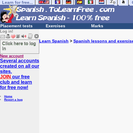
Learn for free...
Placement tests
Exercises
Marks
Log in!
Learn Spanish
>
Spanish lessons and exercis
Click here to log
in
New account
Several accounts
created on all our
sites.
JOIN
our free
club and learn
for free now!
Home
Report a bug