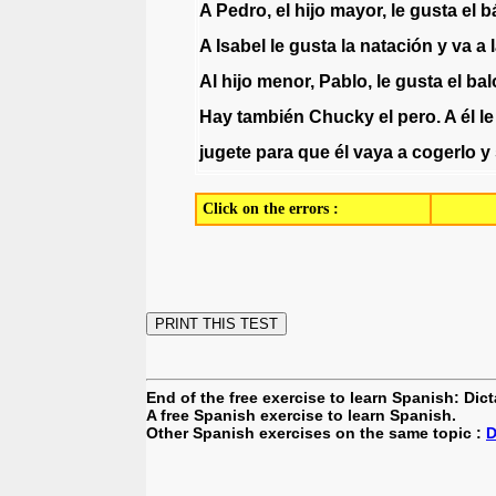
A
Pedro
,
el
hijo
mayor
,
le
gusta
el
b
A
Isabel
le
gusta
la
natación
y
va
a
Al
hijo
menor
,
Pablo
,
le
gusta
el
bal
Hay
también
Chucky
el
pero
.
A
él
le
jugete
para
que
él
vaya
a
cogerlo
y
Click on the errors :
End of the free exercise to learn Spanish: Dict
A free Spanish exercise to learn Spanish.
Other Spanish exercises on the same topic :
D