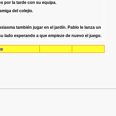
es
por
la
tarde
con
su
equipa
.
amiga
del
colejio
.
usiasma
también
jugar
en
el
jardín
.
Pablo
le
lanza
un
su
lado
esperando
a
que
empieze
de
nuevo
el
juego
.
op