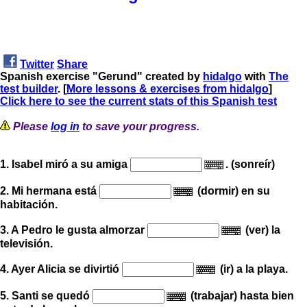
Twitter
Share
Spanish exercise "Gerund" created by
hidalgo
with
The
test builder
. [
More lessons & exercises from hidalgo
]
Click here to see the current stats of this Spanish test
Please
log in
to save your progress.
1. Isabel miró a su amiga
. (sonreír)
2. Mi hermana está
(dormir) en su
habitación.
3. A Pedro le gusta almorzar
(ver) la
televisión.
4. Ayer Alicia se divirtió
(ir) a la playa.
5. Santi se quedó
(trabajar) hasta bien