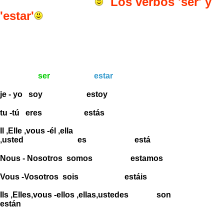
Los verbos 'ser' y
'estar'
ser
estar
je - yo soy estoy
tu -tú eres estás
Il ,Elle ,vous -él ,ella
,usted es está
Nous - Nosotros somos estamos
Vous -Vosotros sois estáis
Ils ,Elles,vous -ellos ,ellas,ustedes son
están