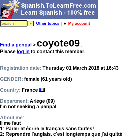
Other topics
| 🔸
My account
coyote09
Find a penpal
>
:
Please
log in
to contact this member.
Registration date:
Thursday 01 March 2018 at 16:43
GENDER:
female (61 years old)
Country:
France
Department:
Ariège (09)
I'm not seeking a penpal
About me:
Il me faut
1: Parler et écrire le français sans fautes!
2: Reprendre l'anglais, c'est longtemps que j'ai quitté