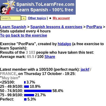
Other topics
| 🔸
My account
Learn Spanish
>
Spanish lessons & exercises
>
Por/Para
>
Stats updated every 4 hours
To go back to the exercise
Exercise "Por/Para", created by
hidalgo
(a free exercise to
learn Spanish):
Results of the
3 103
people who have taken this test:
Average mark:
65.5
/ 100
Share
Latest member with a 100/100 (perfect mark):
jackf
/
FRANCE
, on
Thursday 17 October - 19:25:
"
Muy bien
"
<25/100:
3.7%
25 - 49.9/100:
10.9%
50 - 74.9/100:
58.4%
75 - 99.9/100:
21.7%
Perfect:
5.3%